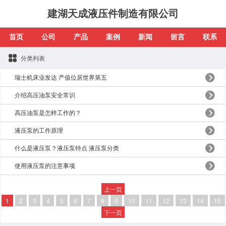
建湖天成液压件制造有限公司
首页
公司
产品
案例
新闻
留言
联系
分类列表
瑞士机床业发达 产值位居世界第五
介绍高压油泵安全常识
高压油泵是怎样工作的？
液压泵的工作原理
什么是液压泵？液压泵特点 液压泵分类
使用液压泵的注意事项
上一页
1
2
3
4
5
6
7
8
9
10
11
12
13
14
15
下一页