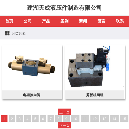
建湖天成液压件制造有限公司
首页
公司
产品
案例
新闻
留言
联系
分类列表
电磁换向阀
剪板机阀组
上一页
1
2
3
4
5
6
7
8
9
10
11
12
13
14
15
下一页