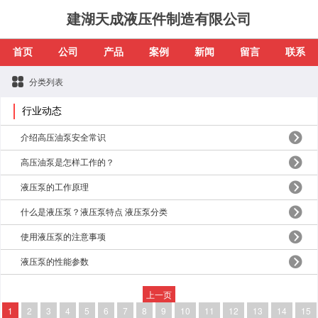
建湖天成液压件制造有限公司
首页
公司
产品
案例
新闻
留言
联系
分类列表
行业动态
介绍高压油泵安全常识
高压油泵是怎样工作的？
液压泵的工作原理
什么是液压泵？液压泵特点 液压泵分类
使用液压泵的注意事项
液压泵的性能参数
上一页
1
2
3
4
5
6
7
8
9
10
11
12
13
14
15