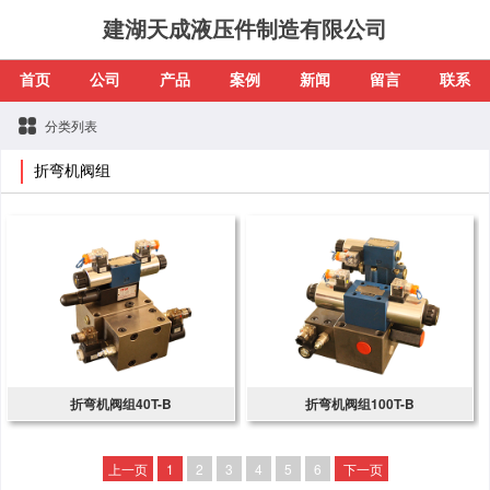
建湖天成液压件制造有限公司
首页
公司
产品
案例
新闻
留言
联系
分类列表
折弯机阀组
折弯机阀组40T-B
折弯机阀组100T-B
上一页
1
2
3
4
5
6
下一页